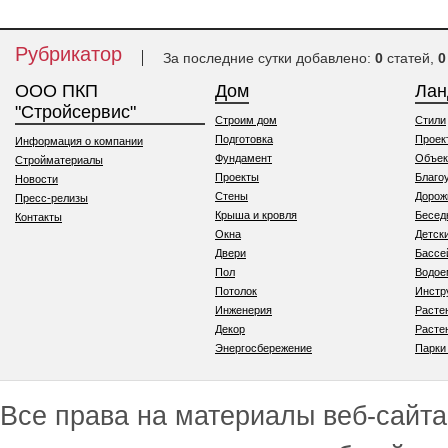
Рубрикатор
За последние сутки добавлено:
0
статей,
0
ООО ПКП
Дом
Ла
"Стройсервис"
Строим дом
Стили
Подготовка
Проек
Информация о компании
Фундамент
Объек
Стройматериалы
Проекты
Благо
Новости
Стены
Дорож
Пресс-релизы
Крыша и кровля
Бесед
Контакты
Окна
Детск
Двери
Бассе
Пол
Водо
Потолок
Инстр
Инженерия
Расте
Декор
Расте
Энергосбережение
Парки
Все права на материалы веб-сайта 