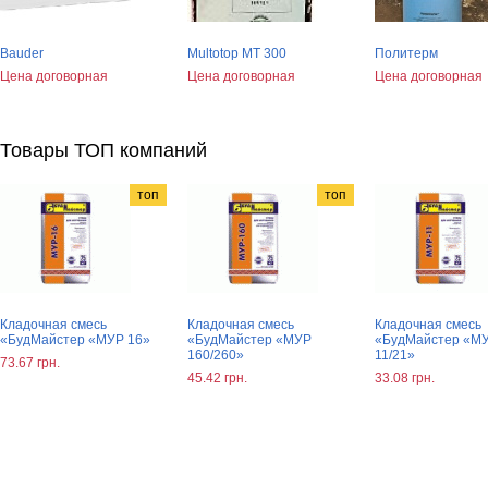
Bauder
Multotop MT 300
Политерм
Цена договорная
Цена договорная
Цена договорная
Товары ТОП компаний
топ
топ
Кладочная смесь
Кладочная смесь
Кладочная смесь
«БудМайстер «МУР 16»
«БудМайстер «МУР
«БудМайстер «М
160/260»
11/21»
73.67 грн.
45.42 грн.
33.08 грн.